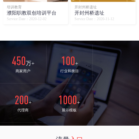
培训教育
开封州桥遗址
濮阳职教双创培训平台
开封州桥遗址
Service Date：2020-12-02
Service Date：2020-11-12
450
100
万+
+
商家用户
行业和类目
200
1000
+
+
代理商
展示模板
24
98