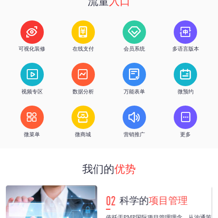
流量
入口
h
%
优质服务
客户续费率




可视化装修
在线支付
会员系统
多语言版本




视频专区
数据分析
万能表单
微预约




微菜单
微商城
营销推广
更多
我们的
优势
02
科学的
项目管理
紧
依托于PMP国际项目管理理念，从沟通策